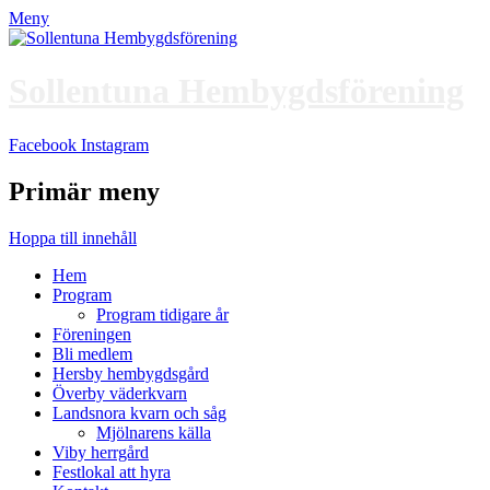
Meny
Sollentuna Hembygdsförening
Facebook
Instagram
Primär meny
Hoppa till innehåll
Hem
Program
Program tidigare år
Föreningen
Bli medlem
Hersby hembygdsgård
Överby väderkvarn
Landsnora kvarn och såg
Mjölnarens källa
Viby herrgård
Festlokal att hyra