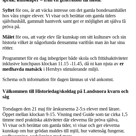
Syftet
för oss, är att väcka intresse om det gamla bondesamhället
hos våra yngre elever. Vi visar och berättar om gamla tiders
självhushåll, gammalt hantverk samt ger er möjlighet att själva få
pröva på.
Målet
för oss, att varje elev får kunskap om sitt kulturarv och sin
historia vilket är någorlunda densamma varifrån man än har sina
rötter.
Programmet för en dag inbegriper både skola och fritidsaktiviteter
inklusive lunchpaus klockan 11.15 -11.45, då ni kan njuta av
er
medhavda matsäck
i Hersbys stimulerande miljö.
Schema och information för dagen lämnas ut vid ankomst.
Välkommen till Historiedag/skoldag på Landsnora kvarn och
såg
Torsdagen den 21 maj för årskurserna 2-5:s elever med lärare.
Öppet mellan klockan 9-15. Visning med Guide som tar cirka 1,5
timme med praktiska aktiviteter där eleverna får pröva själva,
Vi visar och berättar om gamla tider, vi visar och ger eleverna
kunskap om hur grödan maldes till mjöl, hur vattensåg fungerar,