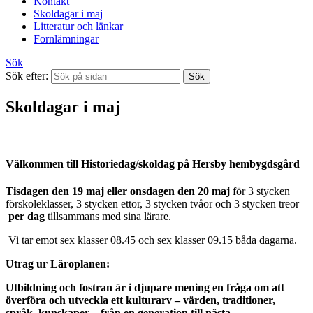
Kontakt
Skoldagar i maj
Litteratur och länkar
Fornlämningar
Sök
Sök efter:
Skoldagar i maj
Välkommen till Historiedag/skoldag på Hersby hembygdsgård
Tisdagen den 19 maj eller onsdagen den 20 maj
för 3 stycken
förskoleklasser, 3 stycken ettor, 3 stycken tvåor och 3 stycken treor
per dag
tillsammans med sina lärare.
Vi tar emot sex klasser 08.45 och sex klasser 09.15 båda dagarna.
Utrag ur Läroplanen:
Utbildning och fostran är i djupare mening en fråga om att
överföra och utveckla ett kulturarv – värden, traditioner,
språk, kunskaper – från en generation till nästa.