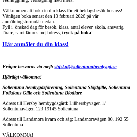
vedhuggning, vedsågning med mera.
Välkommen att boka in din klass för ett heldagsbesök hos oss!
Vänligen boka senast den 13 februari 2026 på vår
anmälningsformulär nedan.
Fyll i önskad dag för besök, klass, antal elever, skola, ansvarig
lärare, samt lärares mejladress,
tryck på boka
!
Här anmäler du din klass!
Frågor besvaras via mejl:
shfskol@sollentunahembygd.se
Hjärtligt välkomna!
Sollentuna hembygdsförening, Sollentuna Slöjdgille, Sollentuna
Folkdans Gille och
Sollentuna Biodlare
Adress till Hersby hembygdsgård: Lillhersbyvägen 1/
Sollentunavägen 123 19145 Sollentuna
Adress till Landsnora kvarn och såg: Landsnoravägen 80, 192 55
Sollentuna
VÄLKOMNA!