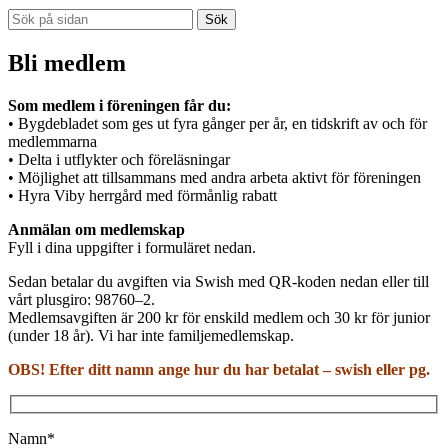
Sök
Sök
efter:
Bli medlem
Som medlem i föreningen får du:
• Bygdebladet som ges ut fyra gånger per år, en tidskrift av och för
medlemmarna
• Delta i utflykter och föreläsningar
• Möjlighet att tillsammans med andra arbeta aktivt för föreningen
• Hyra Viby herrgård med förmånlig rabatt
Anmälan om medlemskap
Fyll i dina uppgifter i formuläret nedan.
Sedan betalar du avgiften via Swish med QR-koden nedan eller till
vårt plusgiro: 98760–2.
Medlemsavgiften är 200 kr för enskild medlem och 30 kr för junior
(under 18 år). Vi har inte familjemedlemskap.
OBS! Efter ditt namn ange hur du har betalat – swish eller pg.
Namn*