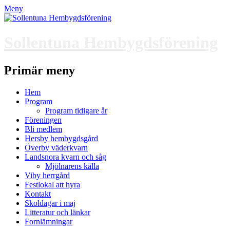
Meny
Sollentuna Hembygdsförening
Facebook
Instagram
Primär meny
Hoppa
Hem
till
Program
innehåll
Program tidigare år
Föreningen
Bli medlem
Hersby hembygdsgård
Överby väderkvarn
Landsnora kvarn och såg
Mjölnarens källa
Viby herrgård
Festlokal att hyra
Kontakt
Skoldagar i maj
Litteratur och länkar
Fornlämningar