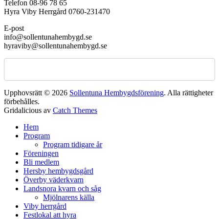
Telefon 08-96 78 65
Hyra Viby Herrgård 0760-231470
E-post
info@sollentunahembygd.se
hyraviby@sollentunahembygd.se
Upphovsrätt © 2026
Sollentuna Hembygdsförening
. Alla rättigheter
förbehålles.
Gridalicious av
Catch Themes
Rulla
Hem
upp
Program
Program tidigare år
Föreningen
Bli medlem
Hersby hembygdsgård
Överby väderkvarn
Landsnora kvarn och såg
Mjölnarens källa
Viby herrgård
Festlokal att hyra