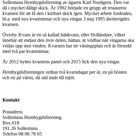
Sollentuna Hembygdsförening av ägaren Karl Nordgren. Den var
då i mycket dåligt skick. År 1992 började en grupp att restaurera
kvarnen för att få den i körbart skick igen. Mycket arbete fordrades,
bl.a. med nya kvarnstenar och nya vingar. I maj 1995 återinvigdes
kvarnen.
Överby Kvarn är en så kallad hättkvarn, eller Holländare, vilket
innebär att endast den övre delen, hättan, är vridbar när vingarna ska
vridas upp mot vinden. Kvarnen har tre våningsplan och är försedd
med två par kvarnstenar.
År 2012 byttes kvarnens panel och 2015 fick den nya vingar.
Hembygdsföreningen ordnar två kvarndagar per år, en på hösten
och en på våren, då säd mals till mjöl.
Kontakt
Postadress
Sollentuna Hembygdsförening
Box 618
191 26 Sollentuna
Telefon 08-96 78 65