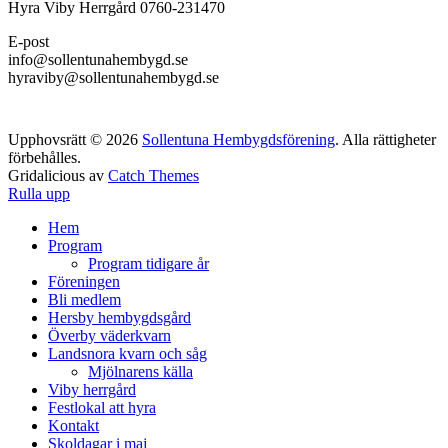
Hyra Viby Herrgård 0760-231470
E-post
info@sollentunahembygd.se
hyraviby@sollentunahembygd.se
Upphovsrätt © 2026
Sollentuna Hembygdsförening
. Alla rättigheter
förbehålles.
Gridalicious av
Catch Themes
Rulla upp
Hem
Program
Program tidigare år
Föreningen
Bli medlem
Hersby hembygdsgård
Överby väderkvarn
Landsnora kvarn och såg
Mjölnarens källa
Viby herrgård
Festlokal att hyra
Kontakt
Skoldagar i maj