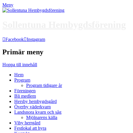
Meny
Sollentuna Hembygdsförening
Facebook
Instagram
Primär meny
Hoppa till innehåll
Hem
Program
Program tidigare år
Föreningen
Bli medlem
Hersby hembygdsgård
Överby väderkvarn
Landsnora kvarn och såg
Mjölnarens källa
Viby herrgård
Festlokal att hyra