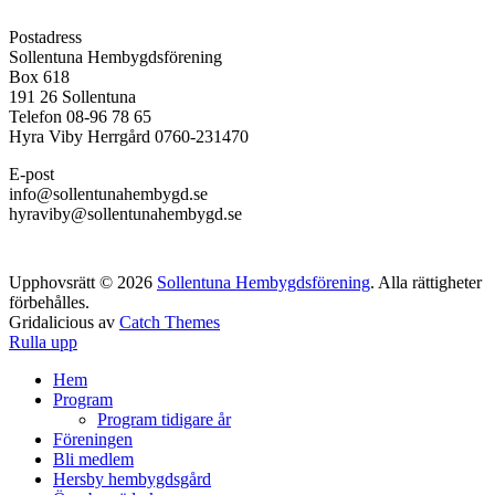
Postadress
Sollentuna Hembygdsförening
Box 618
191 26 Sollentuna
Telefon 08-96 78 65
Hyra Viby Herrgård 0760-231470
E-post
info@sollentunahembygd.se
hyraviby@sollentunahembygd.se
Upphovsrätt © 2026
Sollentuna Hembygdsförening
. Alla rättigheter
förbehålles.
Gridalicious av
Catch Themes
Rulla upp
Hem
Program
Program tidigare år
Föreningen
Bli medlem
Hersby hembygdsgård