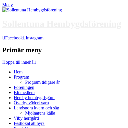
Meny
Sollentuna Hembygdsförening
Facebook
Instagram
Primär meny
Hoppa till innehåll
Hem
Program
Program tidigare år
Föreningen
Bli medlem
Hersby hembygdsgård
Överby väderkvarn
Landsnora kvarn och såg
Mjölnarens källa
Viby herrgård
Festlokal att hyra